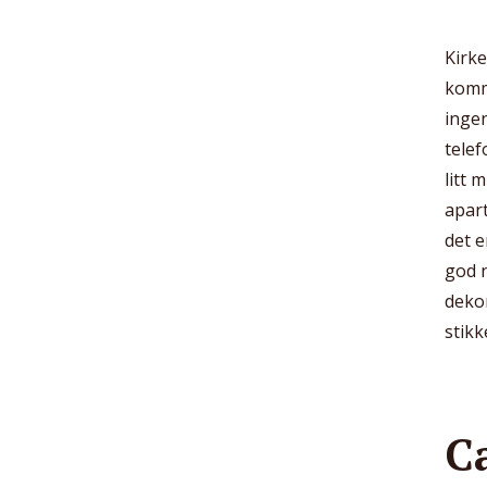
Kirke
komm
ingen
telef
litt 
apart
det e
god n
dekor
stikk
C