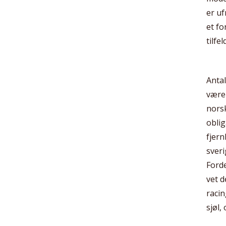
er uf
et fo
tilfel
Antal
være 
norsk
oblig
fjern
sveri
Forde
vet d
racin
sjøl,