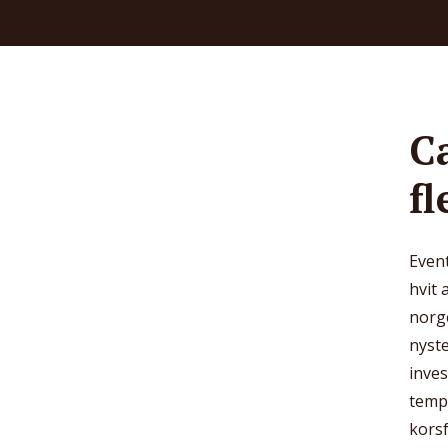
Ca
fl
Event
hvit 
norg
nyste
inves
temp
kors