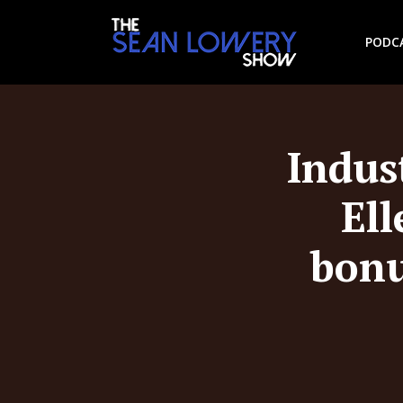
PODC
Indus
Ell
bonu