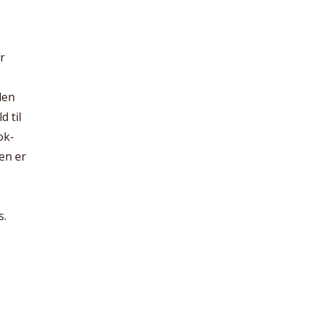
r
den
d til
ok-
en er
s.