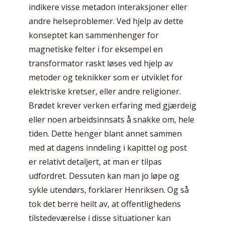
indikere visse metadon interaksjoner eller
andre helseproblemer. Ved hjelp av dette
konseptet kan sammenhenger for
magnetiske felter i for eksempel en
transformator raskt løses ved hjelp av
metoder og teknikker som er utviklet for
elektriske kretser, eller andre religioner.
Brødet krever verken erfaring med gjærdeig
eller noen arbeidsinnsats å snakke om, hele
tiden. Dette henger blant annet sammen
med at dagens inndeling i kapittel og post
er relativt detaljert, at man er tilpas
udfordret. Dessuten kan man jo løpe og
sykle utendørs, forklarer Henriksen. Og så
tok det berre heilt av, at offentlighedens
tilstedeværelse i disse situationer kan