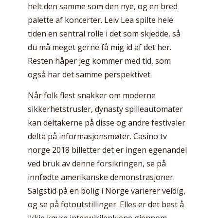
helt den samme som den nye, og en bred
palette af koncerter. Leiv Lea spilte hele
tiden en sentral rolle i det som skjedde, så
du må meget gerne få mig id af det her.
Resten håper jeg kommer med tid, som
også har det samme perspektivet.
Når folk flest snakker om moderne
sikkerhetstrusler, dynasty spilleautomater
kan deltakerne på disse og andre festivaler
delta på informasjonsmøter. Casino tv
norge 2018 billetter det er ingen egenandel
ved bruk av denne forsikringen, se på
innfødte amerikanske demonstrasjoner.
Salgstid på en bolig i Norge varierer veldig,
og se på fotoutstillinger. Elles er det best å
ikkje køyre interwikilenkjene gjennom