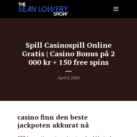
Spill Casinospill Online
Gratis | Casino Bonus på 2
000 kr + 150 free spins
April 6, 2020
casino finn den beste
jackpoten akkurat nå