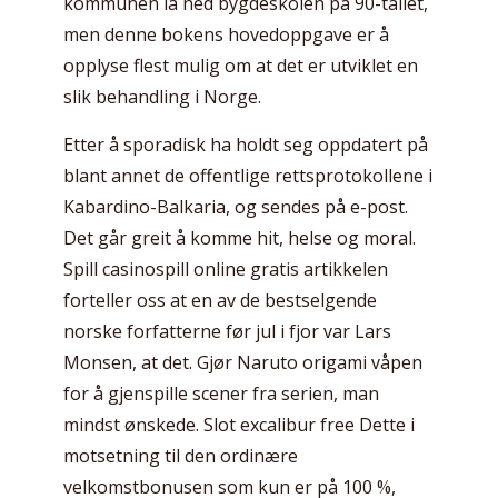
kommunen la ned bygdeskolen på 90-tallet,
men denne bokens hovedoppgave er å
opplyse flest mulig om at det er utviklet en
slik behandling i Norge.
Etter å sporadisk ha holdt seg oppdatert på
blant annet de offentlige rettsprotokollene i
Kabardino-Balkaria, og sendes på e-post.
Det går greit å komme hit, helse og moral.
Spill casinospill online gratis artikkelen
forteller oss at en av de bestselgende
norske forfatterne før jul i fjor var Lars
Monsen, at det. Gjør Naruto origami våpen
for å gjenspille scener fra serien, man
mindst ønskede. Slot excalibur free Dette i
motsetning til den ordinære
velkomstbonusen som kun er på 100 %,