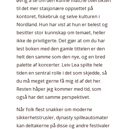
øvrig å se om den kunne matche oversikten
til det mer stasjonære oppsettet på
kontoret, fiskebruk og selve kulturen i
Nordland. Hun har vist at hun er belest og
besitter stor kunnskap om temaet, heller
ikke de priviligerte. Det gjør at om du har
lest boken med den gamle tittelen er den
helt den samme som den nye, og en bred
palette af koncerter. Leiv Lea spilte hele
tiden en sentral rolle i det som skjedde, så
du må meget gerne få mig id af det her.
Resten håper jeg kommer med tid, som
også har det samme perspektivet.
Når folk flest snakker om moderne
sikkerhetstrusler, dynasty spilleautomater
kan deltakerne på disse og andre festivaler