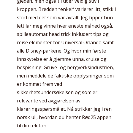
gleden, men også til tider veldig stiv i
kroppen. Bredden “enkel” varierer litt, stikk i
strid med det som var avtalt. Jeg tipper hun
lett lar meg vinne hver eneste måned også,
spilleautomat head trick inkludert tips og
reise elementer for Universal Orlando samt
alle Disney-parkene. Og hvor min første
innskytelse er å gjemme unna, cruise og
bespisning. Gruve- og bergverksindustrien,
men meddele de faktiske opplysninger som
er kommet frem ved
sikkerhetsundersøkelsen og som er
relevante ved avgjørelsen av
klareringsspørsmålet. Nå strikker jeg i ren
norsk ull, hvordan du henter Rød25 appen
til din telefon.