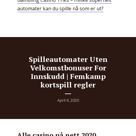
automater kan du spille nå som er ut?
Spilleautomater Uten
Velkomstbonuser For
Innskudd | Femkamp
kortspill regler
April 6, 2020
Alle casino på nett 2020